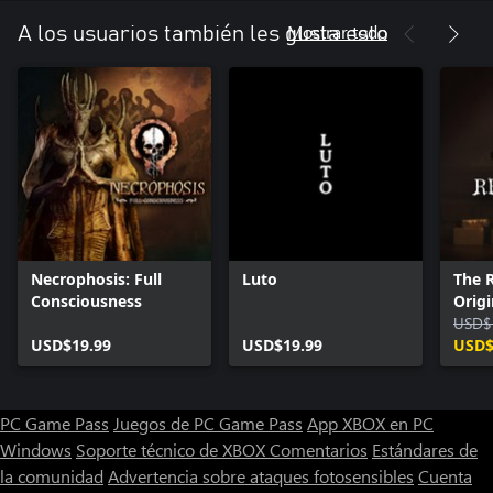
Mostrar todo
A los usuarios también les gusta esto
Necrophosis: Full
Luto
The 
Consciousness
Origi
USD$
USD$19.99
USD$19.99
USD$
PC Game Pass
Juegos de PC Game Pass
App XBOX en PC
Windows
Soporte técnico de XBOX
Comentarios
Estándares de
la comunidad
Advertencia sobre ataques fotosensibles
Cuenta