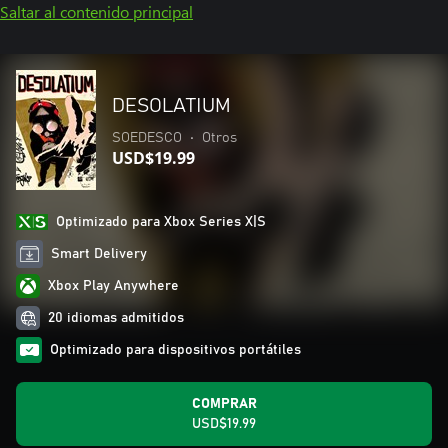
Saltar al contenido principal
DESOLATIUM
SOEDESCO
•
Otros
USD$19.99
Optimizado para Xbox Series X|S
Smart Delivery
Xbox Play Anywhere
20 idiomas admitidos
Optimizado para dispositivos portátiles
COMPRAR
USD$19.99