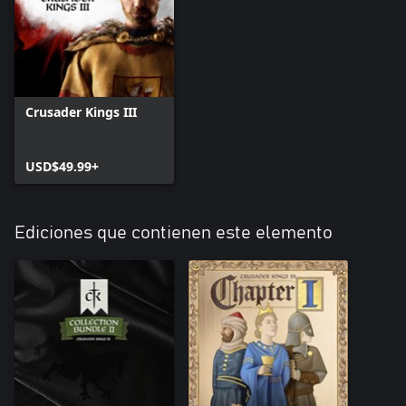
•Nuevo contenido de cultura y opciones: una colección de nuevas
funciones y opciones de juego aguardan a que las explores.
Descúbrelo todo: sacrificios de sangre, berserkers, juicios por
combate, piedras rúnicas, innovaciones culturales, legados
dinásticos vikingos especiales e infinidad de eventos, decisiones y
personajes nuevos.
Crusader Kings III
USD$49.99+
Ediciones que contienen este elemento