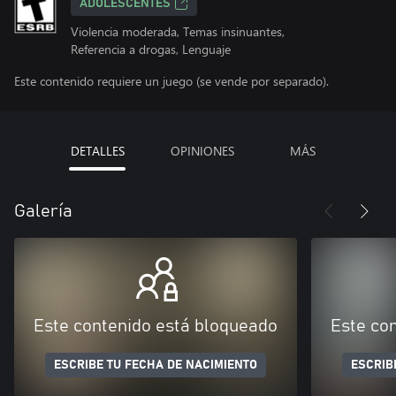
ADOLESCENTES
Violencia moderada, Temas insinuantes,
Referencia a drogas, Lenguaje
Este contenido requiere un juego (se vende por separado).
DETALLES
OPINIONES
MÁS
Galería
Este contenido está bloqueado
Este co
ESCRIBE TU FECHA DE NACIMIENTO
ESCRIB