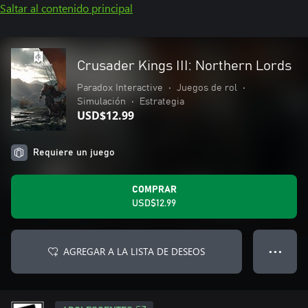
Saltar al contenido principal
Crusader Kings III: Northern Lords
Paradox Interactive
•
Juegos de rol
•
Simulación
•
Estrategia
USD$12.99
Requiere un juego
COMPRAR
USD$12.99
AGREGAR A LA LISTA DE DESEOS
● ● ●