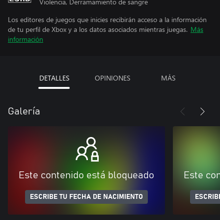
Violencia, Derramamiento de sangre
Los editores de juegos que inicies recibirán acceso a la información
de tu perfil de Xbox y a los datos asociados mientras juegas.
Más
información
DETALLES
OPINIONES
MÁS
Galería
Este contenido está bloqueado
Este co
ESCRIBE TU FECHA DE NACIMIENTO
ESCRIB