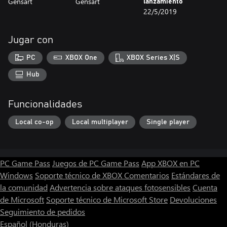
Gensart
Gensart
lanzamiento
22/5/2019
Jugar con
PC
XBOX One
XBOX Series X|S
Hub
Funcionalidades
Local co-op
Local multiplayer
Single player
PC Game Pass
Juegos de PC Game Pass
App XBOX en PC
Windows
Soporte técnico de XBOX
Comentarios
Estándares de
la comunidad
Advertencia sobre ataques fotosensibles
Cuenta
de Microsoft
Soporte técnico de Microsoft Store
Devoluciones
Seguimiento de pedidos
Español (Honduras)