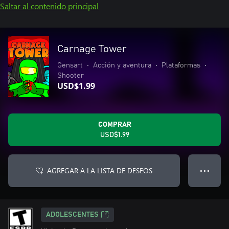
Saltar al contenido principal
Carnage Tower
Gensart
•
Acción y aventura
•
Plataformas
•
Shooter
USD$1.99
COMPRAR
USD$1.99
AGREGAR A LA LISTA DE DESEOS
● ● ●
ADOLESCENTES