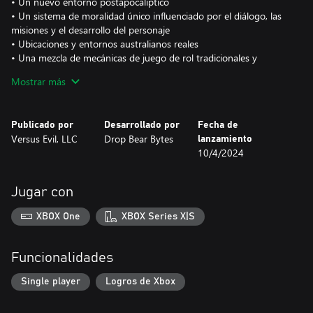
• Un nuevo entorno postapocalíptico
• Un sistema de moralidad único influenciado por el diálogo, las
misiones y el desarrollo del personaje
• Ubicaciones y entornos australianos reales
• Una mezcla de mecánicas de juego de rol tradicionales y
originales
Mostrar más
• Hasta 5 miembros en un mismo grupo
• Combate táctico por turnos
• Arte y dibujos hechos a mano
Publicado por
Desarrollado por
Fecha de
• Un mundo rico en contenido y creado con todo lujo de detalle
Versus Evil, LLC
Drop Bear Bytes
lanzamiento
10/4/2024
Jugar con
XBOX One
XBOX Series X|S
Funcionalidades
Single player
Logros de Xbox