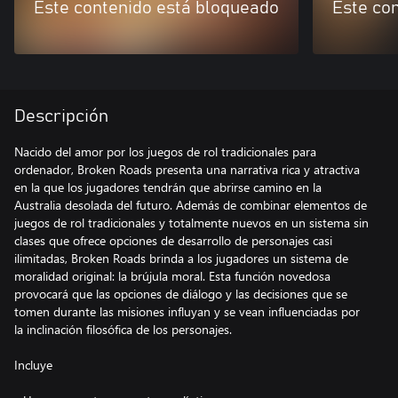
Este contenido está bloqueado
Este co
Descripción
Nacido del amor por los juegos de rol tradicionales para
ordenador, Broken Roads presenta una narrativa rica y atractiva
en la que los jugadores tendrán que abrirse camino en la
Australia desolada del futuro. Además de combinar elementos de
juegos de rol tradicionales y totalmente nuevos en un sistema sin
clases que ofrece opciones de desarrollo de personajes casi
ilimitadas, Broken Roads brinda a los jugadores un sistema de
moralidad original: la brújula moral. Esta función novedosa
provocará que las opciones de diálogo y las decisiones que se
tomen durante las misiones influyan y se vean influenciadas por
la inclinación filosófica de los personajes.
Incluye