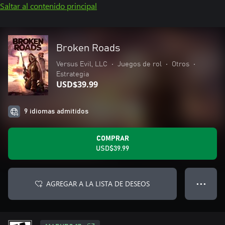
Saltar al contenido principal
Broken Roads
Versus Evil, LLC
•
Juegos de rol
•
Otros
•
Estrategia
USD$39.99
9 idiomas admitidos
COMPRAR
USD$39.99
AGREGAR A LA LISTA DE DESEOS
● ● ●