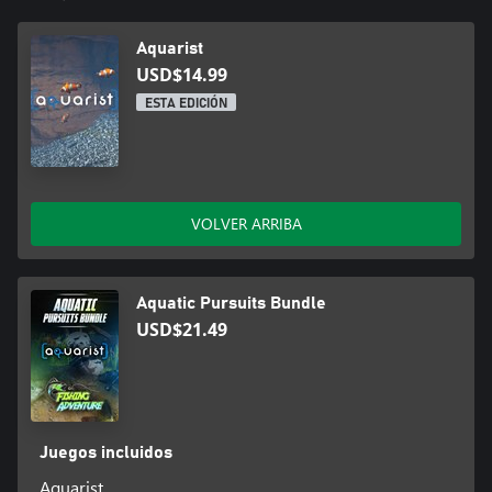
acuario y después de un tiempo, podrás abrir una tienda de
acuaristas!
Aquarist
PRINCIPALES CARACTERÍSTICAS
USD$14.99
ESTA EDICIÓN
¡Configura el acuario de tus sueños: muchos peces, corales, algas
y decoraciones para crear un lugar perfecto para tus alumnos!
Dale vida: crea un ecosistema equilibrado y seguro para los
habitantes de tus acuarios. ¡Una ligera desviación de los
parámetros necesarios para la supervivencia de una especie
VOLVER ARRIBA
puede ser crucial para la supervivencia de otra!
Dirige tu tienda: trata con los clientes y las tareas difíciles para
desarrollar tu tienda de acuaristas.
Explore la naturaleza: aprenda más sobre los peces y su
Aquatic Pursuits Bundle
comportamiento.
USD$21.49
Juegos incluidos
Aquarist