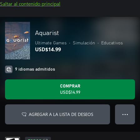
Saltar al contenido principal
Aquarist
Ultimate Games
•
Simulación
•
Educativos
USD$14.99
9 idiomas admitidos
COMPRAR
USD$14.99
AGREGAR A LA LISTA DE DESEOS
● ● ●