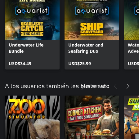
Underwater Life
Underwater and
Water
Bundle
Seafaring Duo
Adve
USD$34.49
USD$25.99
USD$
Mostrar todo
A los usuarios también les gusta esto