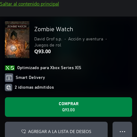
Saltar al contenido principal
Zombie Watch
David Grof s.p.
•
Acción y aventura
•
Juegos de rol
Q93.00
Optimizado para Xbox Series X|S
Smart Delivery
2 idiomas admitidos
COMPRAR
Q93.00
AGREGAR A LA LISTA DE DESEOS
● ● ●