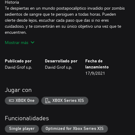
Historia
Te despiertas en un mundo postapocalíptico invadido por zombis
sedientos de sangre que te persiguen a todas horas. Pueden
olerte desde lejos, escuchar cada paso que das si no eres
cuidadoso, y te convertirán en su único objetivo una vez que te
encuentren.
Además de vivir escondiéndote o luchando por tu vida, tienes
Mostrar más
que atender tus necesidades humanas básicas. Sería una pena
que murieras de hambre o de sed. Utiliza tus habilidades de
supervivencia, coloca trampas y construye una base
Publicado por
Desarrollado por
Fecha de
autosuficiente. Sumérgete en el mundo de Zombie Watch:
David Grof s.p.
David Grof s.p.
lanzamiento
¡Mantente atento y vigila bien a tu alrededor!
17/9/2021
CARACTERÍSTICAS DEL JUEGO:
- EXPLORACIÓN: Explora los alrededores del viviente e
impresionante mundo y sus diferentes biomas. Busca y recoge lo
Jugar con
que puedas encontrar, todo puede ser útil.
- SISTEMA DE INVENTARIO: Encuentra o fabrica diferentes
XBOX One
XBOX Series X|S
artículos de ropa, armas, comida y otros equipos para llevarlos
siempre contigo.
- CONSTRUCCIÓN DE LA BASE: Construye un gran sistema de
Funcionalidades
defensa para tus supervivientes y mantén alejados a los zombis.
- HORDAS DE ZOMBIS: Varios zombis te atacarán en hordas o
Single player
Optimized for Xbox Series X|S
de a uno, pero también atacarán periódicamente tu base.