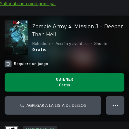
Saltar al contenido principal
Zombie Army 4: Mission 3 - Deeper
Than Hell
Rebellion
•
Acción y aventura
•
Shooter
Gratis
Requiere un juego
OBTENER
Gratis
AGREGAR A LA LISTA DE DESEOS
● ● ●