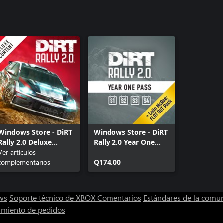
Windows Store - DiRT
Windows Store - DiRT
Rally 2.0 Deluxe
Rally 2.0 Year One
Content Pack
Ver artículos
Pass
complementarios
Q174.00
ws
Soporte técnico de XBOX
Comentarios
Estándares de la comu
imiento de pedidos