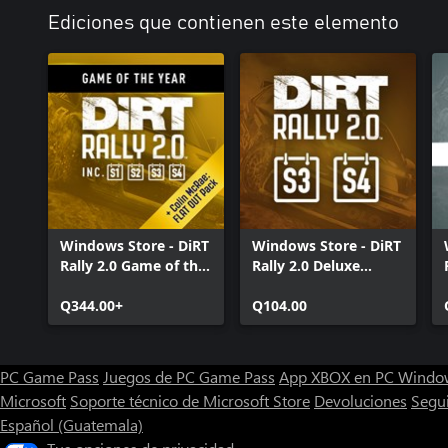
Ediciones que contienen este elemento
Windows Store - DiRT
Windows Store - DiRT
Rally 2.0 Game of the
Rally 2.0 Deluxe
Year Edition
Content Pack 2.0
Q344.00+
(Seasons 3 and 4)
Q104.00
PC Game Pass
Juegos de PC Game Pass
App XBOX en PC Windo
Microsoft
Soporte técnico de Microsoft Store
Devoluciones
Segu
Español (Guatemala)