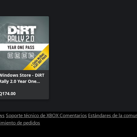
Windows Store - DiRT
Rally 2.0 Year One
Pass
Q174.00
ws
Soporte técnico de XBOX
Comentarios
Estándares de la comu
imiento de pedidos