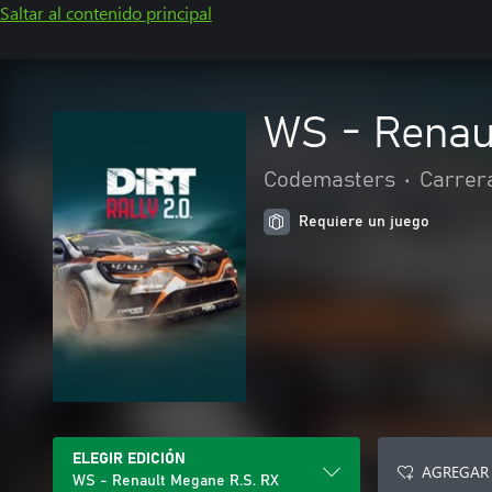
Saltar al contenido principal
WS - Renau
Codemasters
•
Carrer
Requiere un juego
ELEGIR EDICIÓN
AGREGAR 
WS - Renault Megane R.S. RX