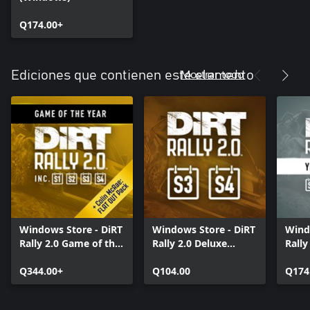
Q174.00+
Mostrar todo
Ediciones que contienen este elemento
Windows Store - DiRT
Windows Store - DiRT
Wind
Rally 2.0 Game of the
Rally 2.0 Deluxe
Rally
Year Edition
Content Pack 2.0
Pass
Q344.00+
(Seasons 3 and 4)
Q104.00
Q174