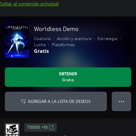
Saltar al contenido principal
Worldless Demo
Coatsink
•
Acción y aventura
•
Estrategia
•
Lucha
•
Plataformas
Gratis
OBTENER
Gratis
AGREGAR A LA LISTA DE DESEOS
● ● ●
TODOS +10