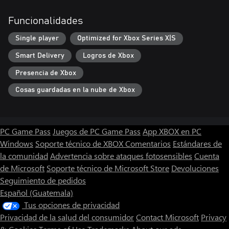
Funcionalidades
Single player
Optimized for Xbox Series X|S
Smart Delivery
Logros de Xbox
Presencia de Xbox
Cosas guardadas en la nube de Xbox
PC Game Pass
Juegos de PC Game Pass
App XBOX en PC
Windows
Soporte técnico de XBOX
Comentarios
Estándares de
la comunidad
Advertencia sobre ataques fotosensibles
Cuenta
de Microsoft
Soporte técnico de Microsoft Store
Devoluciones
Seguimiento de pedidos
Español (Guatemala)
Tus opciones de privacidad
Privacidad de la salud del consumidor
Contact Microsoft
Privacy