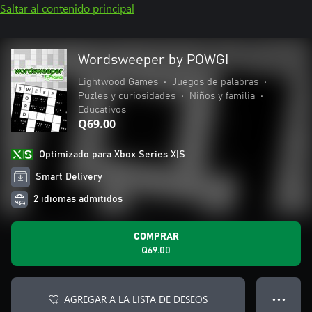
Saltar al contenido principal
Wordsweeper by POWGI
Lightwood Games
•
Juegos de palabras
•
Puzles y curiosidades
•
Niños y familia
•
Educativos
Q69.00
Optimizado para Xbox Series X|S
Smart Delivery
2 idiomas admitidos
COMPRAR
Q69.00
AGREGAR A LA LISTA DE DESEOS
● ● ●