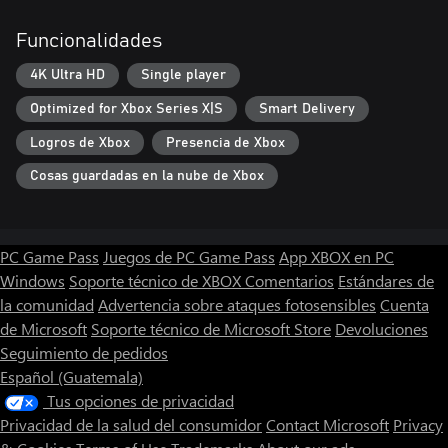
Funcionalidades
4K Ultra HD
Single player
Optimized for Xbox Series X|S
Smart Delivery
Logros de Xbox
Presencia de Xbox
Cosas guardadas en la nube de Xbox
PC Game Pass
Juegos de PC Game Pass
App XBOX en PC
Windows
Soporte técnico de XBOX
Comentarios
Estándares de
la comunidad
Advertencia sobre ataques fotosensibles
Cuenta
de Microsoft
Soporte técnico de Microsoft Store
Devoluciones
Seguimiento de pedidos
Español (Guatemala)
Tus opciones de privacidad
Privacidad de la salud del consumidor
Contact Microsoft
Privacy