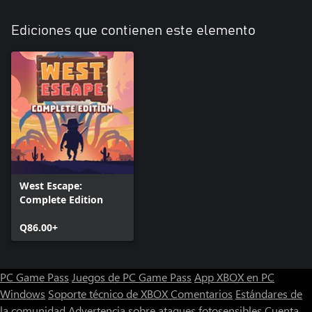
Ediciones que contienen este elemento
West Escape:
Complete Edition
Q86.00+
PC Game Pass
Juegos de PC Game Pass
App XBOX en PC
Windows
Soporte técnico de XBOX
Comentarios
Estándares de
la comunidad
Advertencia sobre ataques fotosensibles
Cuenta