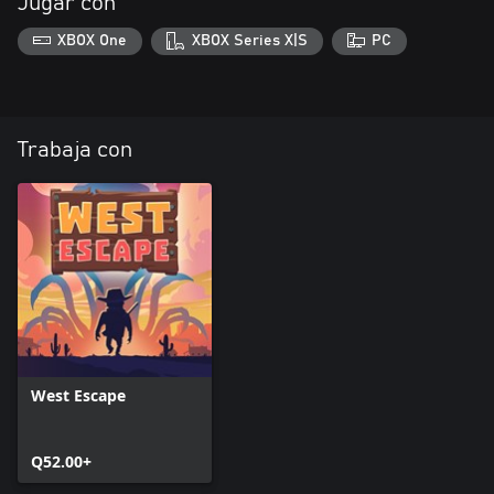
Jugar con
XBOX One
XBOX Series X|S
PC
Trabaja con
West Escape
Q52.00+