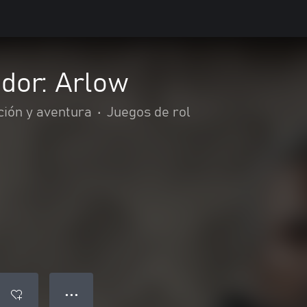
dor: Arlow
ción y aventura
•
Juegos de rol
● ● ●