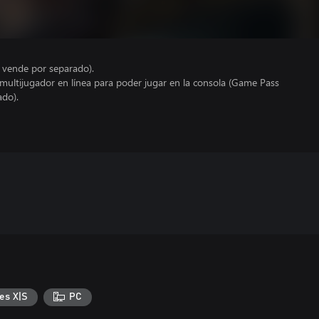
e vende por separado).
 multijugador en línea para poder jugar en la consola (Game Pass
ado).
es X|S
PC