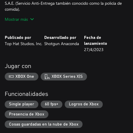
S.A.E. (Servicio Anti-Entrega también conocido como la policía de
comida).
Mostrar más
CONVIÉRTETE EN EL MEJOR - OBTÉN PREMIOS
Cuanto más rápido vayas, más ayudarás a tu pequeño puesto de
fideos. Rompe récords y obtén premios brillantes. Y quién sabe,
Publicado por
Desarrollado por
Fecha de
¡podría desbloquear aún más cosas! Además, encuentra rutas
Top Hat Studios, Inc.
Shotgun Anaconda
lanzamiento
ocultas y domina el movimiento para obtener bonificaciones.
27/4/2023
PERRO
Puedes acariciar al perro. Eso es todo.
Jugar con
¡Compra tus fideos hoy y disfruta!
XBOX One
XBOX Series X|S
Funcionalidades
Single player
60 fps+
Logros de Xbox
Presencia de Xbox
Cosas guardadas en la nube de Xbox