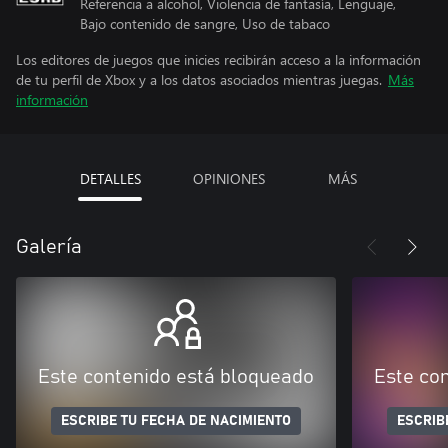
Referencia a alcohol, Violencia de fantasía, Lenguaje,
Bajo contenido de sangre, Uso de tabaco
Los editores de juegos que inicies recibirán acceso a la información
de tu perfil de Xbox y a los datos asociados mientras juegas.
Más
información
DETALLES
OPINIONES
MÁS
Galería
Este contenido está bloqueado
Este co
ESCRIBE TU FECHA DE NACIMIENTO
ESCRIB