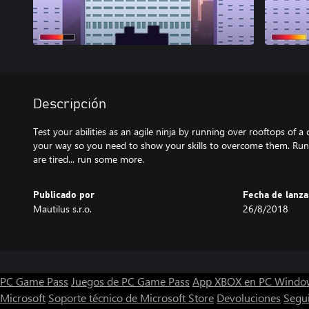
Descripción
Test your abilities as an agile ninja by running over rooftops of a 
your way so you need to show your skills to overcome them. Run 
are tired... run some more.
Publicado por
Fecha de lanz
Mautilus s.r.o.
26/8/2018
PC Game Pass
Juegos de PC Game Pass
App XBOX en PC Windo
Microsoft
Soporte técnico de Microsoft Store
Devoluciones
Segu