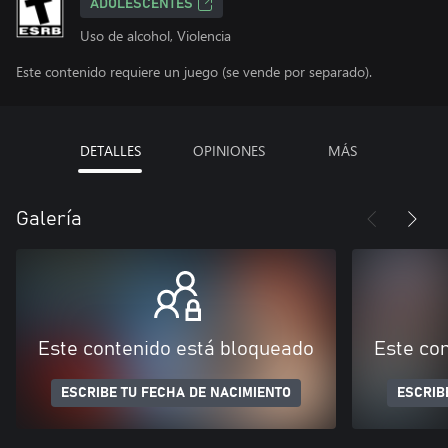
ADOLESCENTES
Uso de alcohol, Violencia
Este contenido requiere un juego (se vende por separado).
DETALLES
OPINIONES
MÁS
Galería
Este contenido está bloqueado
Este co
ESCRIBE TU FECHA DE NACIMIENTO
ESCRIB