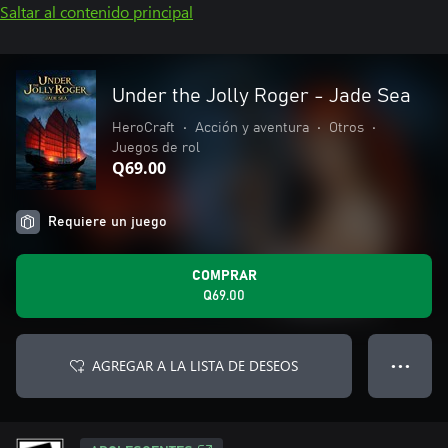
Saltar al contenido principal
Under the Jolly Roger - Jade Sea
HeroCraft
•
Acción y aventura
•
Otros
•
Juegos de rol
Q69.00
Requiere un juego
COMPRAR
Q69.00
AGREGAR A LA LISTA DE DESEOS
● ● ●