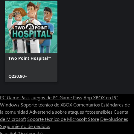
Two Point Hospital™
Q230.90+
PC Game Pass
Juegos de PC Game Pass
App XBOX en PC
Windows
Soporte técnico de XBOX
Comentarios
Estándares de
la comunidad
Advertencia sobre ataques fotosensibles
Cuenta
de Microsoft
Soporte técnico de Microsoft Store
Devoluciones
Seguimiento de pedidos
Español (Guatemala)