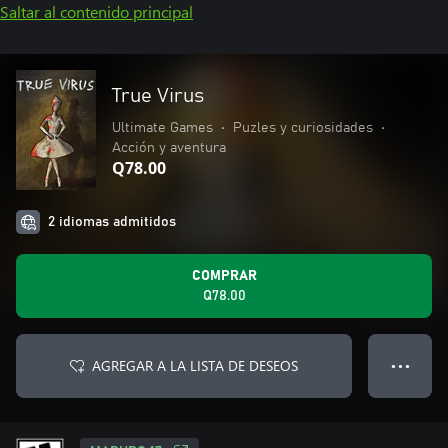
Saltar al contenido principal
True Virus
Ultimate Games
•
Puzles y curiosidades
•
Acción y aventura
Q78.00
2 idiomas admitidos
COMPRAR
Q78.00
AGREGAR A LA LISTA DE DESEOS
● ● ●