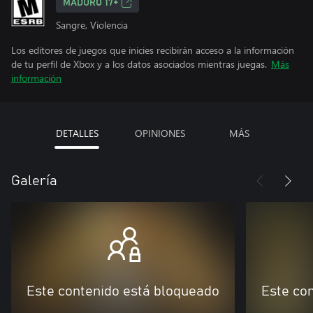
MADURO 17+
Sangre, Violencia
Los editores de juegos que inicies recibirán acceso a la información
de tu perfil de Xbox y a los datos asociados mientras juegas.
Más
información
DETALLES
OPINIONES
MÁS
Galería
Este contenido está bloqueado
Este co