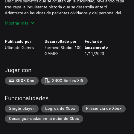
Descubre secretos que se ocultan en la oscuridad, revelando capa
tras capa la inquietante historia que se desarrolla ante ti.
Adéntrate en las vidas de pacientes olvidados y del personal del
hospital, reconstruyendo poco a poco sus historias y su conexión
Mostrar más
con la misteriosa pandemia.
¿Serás capaz de derrotar al hospital psiquiátrico abandonado y
desentrañar el misterio que se oculta tras el Verdadero Virus?
Publicado por
Desarrollado por
Fecha de
Ultimate Games
Farmind Studio, 100
lanzamiento
GAMES
1/11/2023
Jugar con
XBOX One
XBOX Series X|S
Funcionalidades
Single player
Logros de Xbox
Presencia de Xbox
Cosas guardadas en la nube de Xbox