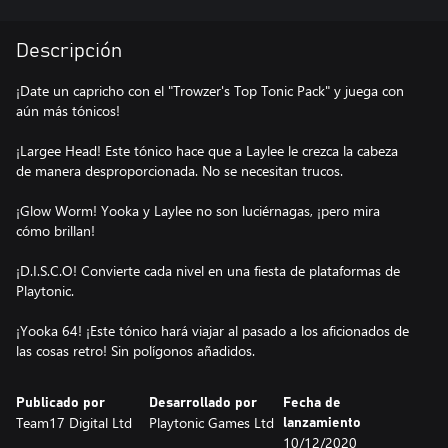
Descripción
¡Date un capricho con el "Trowzer's Top Tonic Pack" y juega con
aún más tónicos!
¡Largee Head! Este tónico hace que a Laylee le crezca la cabeza
de manera desproporcionada. No se necesitan trucos.
¡Glow Worm! Yooka y Laylee no son luciérnagas, ¡pero mira
cómo brillan!
¡D.I.S.C.O! Convierte cada nivel en una fiesta de plataformas de
Playtonic.
¡Yooka 64! ¡Este tónico hará viajar al pasado a los aficionados de
las cosas retro! Sin polígonos añadidos.
Publicado por
Desarrollado por
Fecha de
Team17 Digital Ltd
Playtonic Games Ltd
lanzamiento
10/12/2020