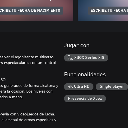
CRIBE TU FECHA DE NACIMIENTO
ESCRIBE TU FECHA 
Jugar con
alvar el agonizante multiverso.
XBOX Series X|S
es espectaculares con un control
Funcionalidades
RSO
les generados de forma aleatoria y
4K Ultra HD
Single player
ara la ocasión. Los niveles con
eados a mano.
Presencia de Xbox
revia con videojuegos de lucha.
 el arsenal de armas especiales y