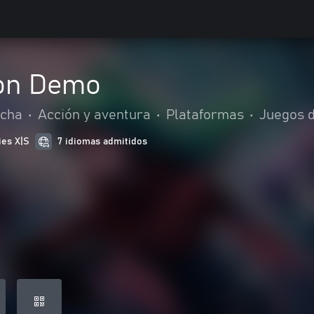
ion Demo
cha
•
Acción y aventura
•
Plataformas
•
Juegos d
ies X|S
7 idiomas admitidos