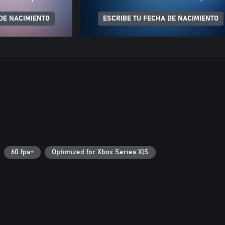
DE NACIMIENTO
ESCRIBE TU FECHA DE NACIMIENTO
60 fps+
Optimized for Xbox Series X|S