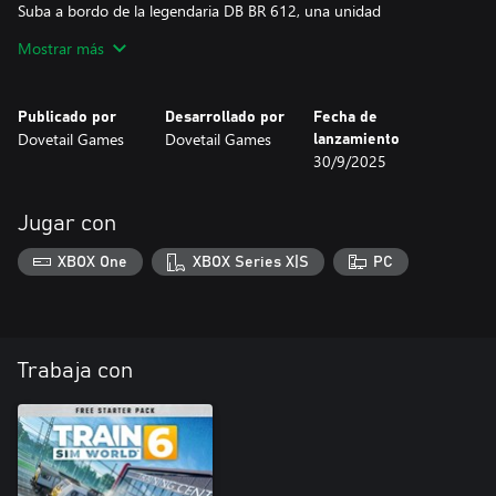
Suba a bordo de la legendaria DB BR 612, una unidad
automotora diésel de dos coches que oscila en las esquinas.
Mostrar más
Transporte a los pasajeros por la línea S3 del S-Bahn de Dresden
con la DB BR 143. Transporte mercancías con la BR 185.2
alquilada de Railpool y acepte el desafío de maniobrar la
Publicado por
Desarrollado por
Fecha de
pintoresca DB BR 363.
Dovetail Games
Dovetail Games
lanzamiento
30/9/2025
Jugar con
XBOX One
XBOX Series X|S
PC
Trabaja con