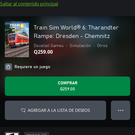
Saltar al contenido principal
Train Sim World® 6: Tharandter
Rampe: Dresden - Chemnitz
Dovetail Games
•
Simulación
•
Otros
Q259.00
Requiere un juego
COMPRAR
Q259.00
AGREGAR A LA LISTA DE DESEOS
● ● ●