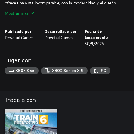
ofrece una vista incomparable; con la modernidad y el diseño
ergonómico de una experiencia de manejo del siglo XXI.
Mostrar más
Con el planificador de escenarios y diseño de libreas, embárcate
en tantos viajes como desees con la funcionalidad CA o CC.
Publicado por
Desarrollado por
Fecha de
Dovetail Games
Dovetail Games
lanzamiento
¡El BR Class 700/0 de Thameslink ya está de servicio en Train Sim
30/9/2025
Jugar con
XBOX One
XBOX Series X|S
PC
Trabaja con