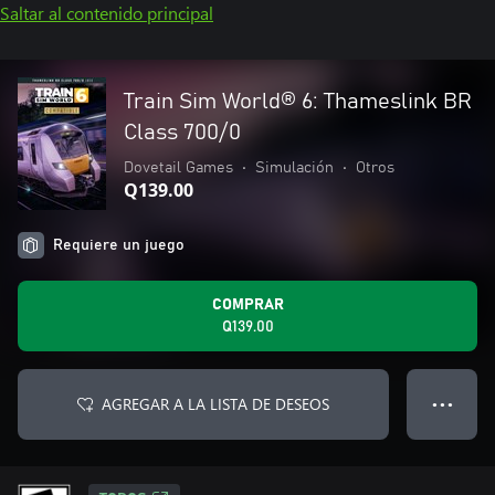
Saltar al contenido principal
Train Sim World® 6: Thameslink BR
Class 700/0
Dovetail Games
•
Simulación
•
Otros
Q139.00
Requiere un juego
COMPRAR
Q139.00
AGREGAR A LA LISTA DE DESEOS
● ● ●