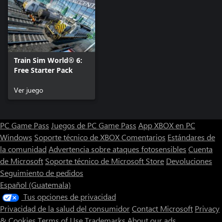
Train Sim World® 6:
Free Starter Pack
Ver juego
PC Game Pass
Juegos de PC Game Pass
App XBOX en PC
Windows
Soporte técnico de XBOX
Comentarios
Estándares de
la comunidad
Advertencia sobre ataques fotosensibles
Cuenta
de Microsoft
Soporte técnico de Microsoft Store
Devoluciones
Seguimiento de pedidos
Español (Guatemala)
Tus opciones de privacidad
Privacidad de la salud del consumidor
Contact Microsoft
Privacy
& Cookies
Terms of Use
Trademarks
About our ads