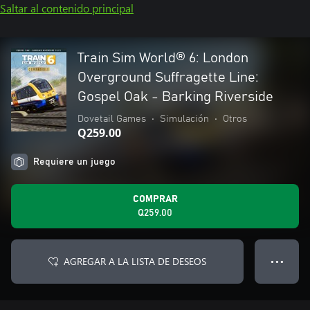
Saltar al contenido principal
Train Sim World® 6: London
Overground Suffragette Line:
Gospel Oak - Barking Riverside
Dovetail Games
•
Simulación
•
Otros
Q259.00
Requiere un juego
COMPRAR
Q259.00
AGREGAR A LA LISTA DE DESEOS
● ● ●