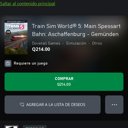
Saltar al contenido principal
Train Sim World® 5: Main Spessart
Bahn: Aschaffenburg - Gemünden
Dovetail Games
•
Simulación
•
Otros
Q214.00
Requiere un juego
COMPRAR
Q214.00
AGREGAR A LA LISTA DE DESEOS
● ● ●