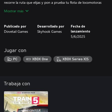
recorre la ruta que elijas y pon a prueba tu flota de locomotoras
en el flujo vital de mercancía defensiva secreta.
Mostrar más
Nota: no se muestran ni se hace referencia a armas ni conflictos
en el juego.
Publicado por
Desarrollado por
Fecha de
Dovetail Games
Skyhook Games
lanzamiento
5/6/2025
Jugar con
PC
XBOX One
XBOX Series X|S
Trabaja con