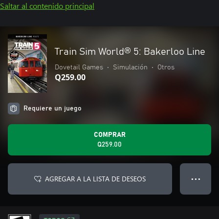
Saltar al contenido principal
Train Sim World® 5: Bakerloo Line
Dovetail Games
•
Simulación
•
Otros
Q259.00
Requiere un juego
COMPRAR
Q259.00
AGREGAR A LA LISTA DE DESEOS
● ● ●