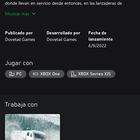
donde llevan en servicio desde entonces, en las lanzaderas de
Lewes, en servicios hacia Seaford y que pueden llegar hasta
Mostrar más
Eastbourne. En 2021, las unidades 313 son las más antiguas en
servicio de toda Gran Bretaña.
Publicado por
Desarrollado por
Fecha de
Aún en servicio y con gran orgullo, el diseño de la 313 es
Dovetail Games
Dovetail Games
lanzamiento
inconfundible, ¡y ahora podrá disfrutarlo en Train Sim World 2!
6/9/2022
Jugar con
PC
XBOX One
XBOX Series X|S
Trabaja con