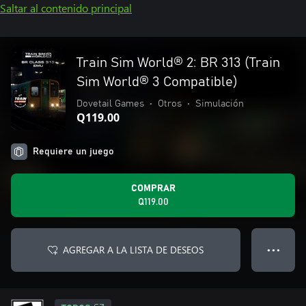
Saltar al contenido principal
Train Sim World® 2: BR 313 (Train
Sim World® 3 Compatible)
Dovetail Games
•
Otros
•
Simulación
Q119.00
Requiere un juego
COMPRAR
Q119.00
AGREGAR A LA LISTA DE DESEOS
● ● ●