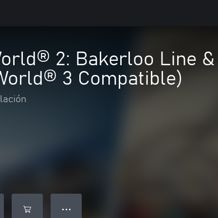
orld® 2: Bakerloo Line & 
World® 3 Compatible)
lación
● ● ●