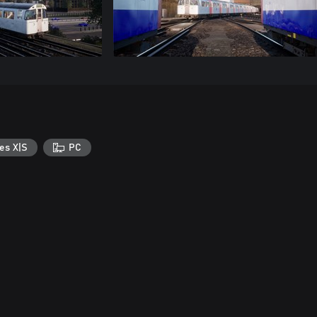
es X|S
PC