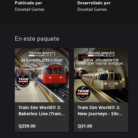
Publicado por
Desarrollado por
Dovetail Games
Dovetail Games
En este paquete
Train Sim World® 2:
Train Sim World® 2:
Bakerloo Line (Train
New Journeys - Silver
Sim World® 3
1972 Stock (Train Sim
Compatible)
Q259.00
World® 3
Q31.00
Compatible)