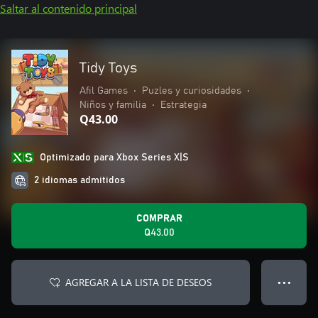
Saltar al contenido principal
Tidy Toys
Afil Games
•
Puzles y curiosidades
•
Niños y familia
•
Estrategia
Q43.00
Optimizado para Xbox Series X|S
2 idiomas admitidos
COMPRAR
Q43.00
AGREGAR A LA LISTA DE DESEOS
● ● ●