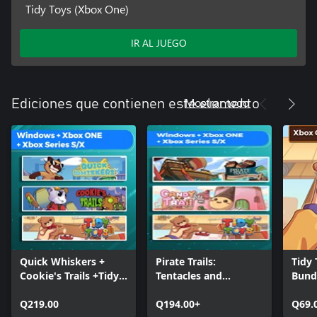
Tidy Toys (Xbox One)
IR AL JUEGO
Mostrar todo
Ediciones que contienen este elemento
Quick Whiskers +
Pirate Trails:
Tidy
Cookie's Trails +Tidy
Tentacles and
Bund
Toys (Bundle)
Treasures + Candy
Q219.00
Trail + Tidy Toys
Q194.00+
Q69.