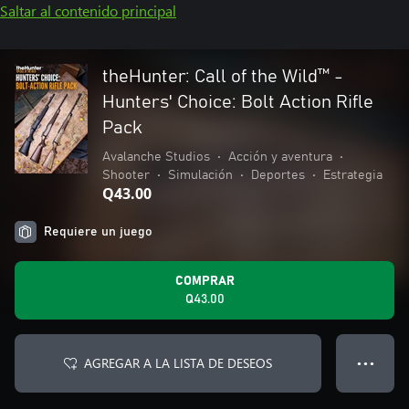
Saltar al contenido principal
theHunter: Call of the Wild™ -
Hunters' Choice: Bolt Action Rifle
Pack
Avalanche Studios
•
Acción y aventura
•
Shooter
•
Simulación
•
Deportes
•
Estrategia
Q43.00
Requiere un juego
COMPRAR
Q43.00
AGREGAR A LA LISTA DE DESEOS
● ● ●