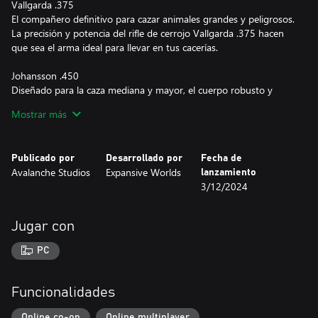
Vallgarda .375
El compañero definitivo para cazar animales grandes y peligrosos.
La precisión y potencia del rifle de cerrojo Vallgarda .375 hacen
que sea el arma ideal para llevar en tus cacerías.
Johansson .450
Diseñado para la caza mediana y mayor, el cuerpo robusto y
manejo fluido del Johansson .450 le dan un desempeño
Mostrar más
consistente y fiable, además de ofrecer el equilibrio perfecto entre
innovación y estilo tradicional.
Publicado por
Desarrollado por
Fecha de
Fors Elite .300
Avalanche Studios
Expansive Worlds
lanzamiento
Abate a las mayores presas con el Fors Elite .300. Este rifle de
3/12/2024
cerrojo destaca en situaciones intensas. No olvides sacarle todo el
partido a su mecanismo de recarga rápida y su capacidad
superior de disparo de cadera. Su gran cargador te invita a tener
Jugar con
sesiones de disparo más largas.
PC
Funcionalidades
Online co-op
Online multiplayer