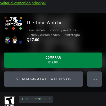
Saltar al contenido principal
The Time Watcher
Raya Games
•
Acción y aventura
•
Puzles y curiosidades
•
Estrategia
Q17.00
COMPRAR
Q17.00
AGREGAR A LA LISTA DE DESEOS
● ● ●
ADOLESCENTES