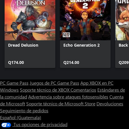
Dread Delusion
Echo Generation 2
Back
Q174.00
Q214.00
Q209
PC Game Pass
Juegos de PC Game Pass
App XBOX en PC
Windows
Soporte técnico de XBOX
Comentarios
Estándares de
la comunidad
Advertencia sobre ataques fotosensibles
Cuenta
de Microsoft
Soporte técnico de Microsoft Store
Devoluciones
Seguimiento de pedidos
Español (Guatemala)
Tus opciones de privacidad