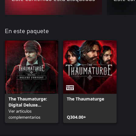
En este paquete
The Thaumaturge:
The Thaumaturge
Digital Deluxe
Content
Ver artículos
complementarios
Q304.00+