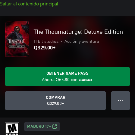
Saltar al contenido principal
The Thaumaturge: Deluxe Edition
11 bit studios
•
Acción y aventura
Q329.00+
OBTENER GAME PASS
Ahorra
Q65.80
con
COMPRAR
● ● ●
Q329.00+
MADURO 17+