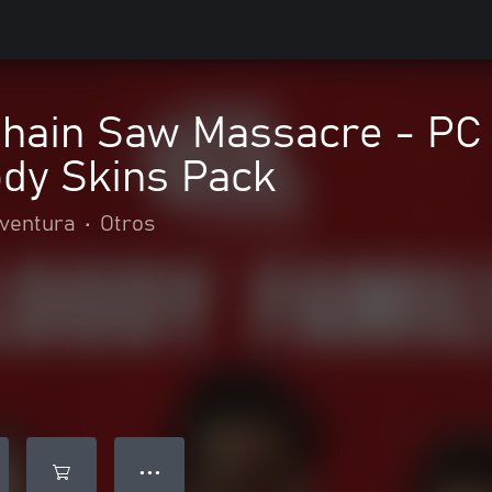
hain Saw Massacre - PC 
ody Skins Pack
aventura
•
Otros
● ● ●