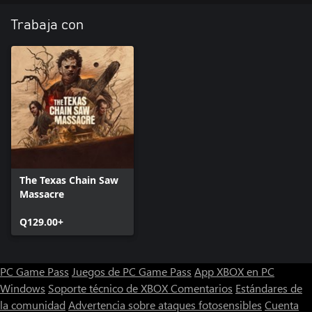
Trabaja con
The Texas Chain Saw
Massacre
Q129.00+
PC Game Pass
Juegos de PC Game Pass
App XBOX en PC
Windows
Soporte técnico de XBOX
Comentarios
Estándares de
la comunidad
Advertencia sobre ataques fotosensibles
Cuenta