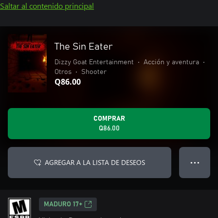
Saltar al contenido principal
The Sin Eater
Dizzy Goat Entertainment
•
Acción y aventura
•
Otros
•
Shooter
Q86.00
COMPRAR
Q86.00
AGREGAR A LA LISTA DE DESEOS
● ● ●
MADURO 17+