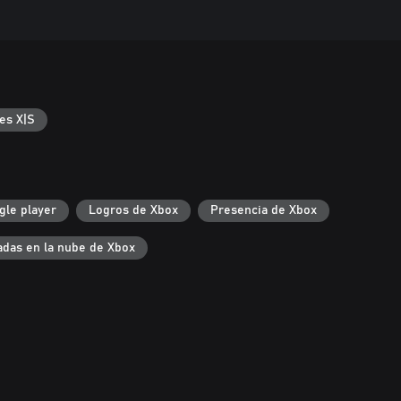
es X|S
gle player
Logros de Xbox
Presencia de Xbox
das en la nube de Xbox