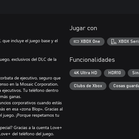
Jugar con
, que incluye el juego base y el
XBOX One
XBOX Seri
juego, exclusivos del DLC de la
Funcionalidades
4K Ultra HD
HDR10
Sin
 corbata de ejecutivo, seguro que
scenso en la Mosaic Corporation.
Clubs de Xbox
Cosas guarda
 ejecutivos. Tu teléfono dentro
 más ganas.
ncios corporativos cuando estás
ás en esa «zona Blop». Gracias al
el juego. ¡Porque respetamos tu
ecial? Gracias a la cuenta Love+
ove+ del teléfono del juego.