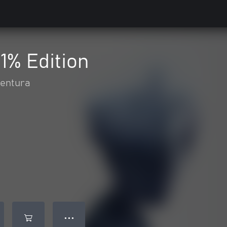
1% Edition
ventura
● ● ●