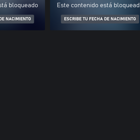
stá bloqueado
Este contenido está bloquea
DE NACIMIENTO
ESCRIBE TU FECHA DE NACIMIENTO