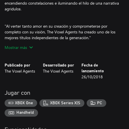
encendiendo constelaciones e iluminando el hilo de una narrativa
agridulce.
"Al verter tanto amor en su creación y comprometerse por
completo con su visión, The Voxel Agents ha creado uno de los
mejores títulos independientes de la generación."
-- Gamecored.com
Mostrar más
“Es una de las mejores experiencias que he tenido con la
categoría puzles y, como comento arriba un par de veces, una de
Publicado por
Desarrollado por
Fecha de
las mejores narraciones visuales. Es un juego al que no le he
The Voxel Agents
The Voxel Agents
lanzamiento
conseguido ver ningún defecto y que espero olvidar pronto para
26/10/2018
poder volverlo a jugar sin ideas, prejuicios… como si de la primera
vez se tratara. Pero, tal vez, este juego ha conseguido crearse su
propio mundo en mi memoria, ojalá. No os lo puedo recomendar
Jugar con
más. Jugadlo.”
XBOX One
XBOX Series X|S
PC
Handheld