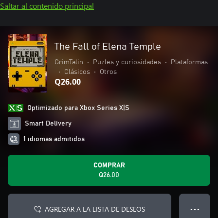
Saltar al contenido principal
The Fall of Elena Temple
GrimTalin
•
Puzles y curiosidades
•
Plataformas
•
Clásicos
•
Otros
Q26.00
Optimizado para Xbox Series X|S
Smart Delivery
1 idiomas admitidos
COMPRAR
Q26.00
AGREGAR A LA LISTA DE DESEOS
● ● ●