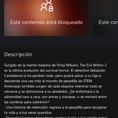
Este contenido está bloqueado
Este co
Descripción
Surgido de la mente maestra de Shinji Mikami, The Evil Within 2
es la última evolución del survival horror. El detective Sebastián
Castellanos lo ha perdido todo, pero podrá salvar a su hija si
desciende una vez más al mundo de pesadilla de STEM.
Amenazas terribles surgen de cada esquina mientras todo se
retuerce y se distorsiona a su alrededor. ¿Se enfrentará a la
adversidad cara a cara, con armas y trampas, o se moverá entre
las sombras para sobrevivir?
· Una historia de redención: regresa a la pesadilla para recuperar
tu vida y a tus seres queridos.
· Descubre lugares aterradores: explora tanto o tan rápido como