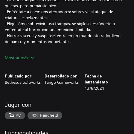
quieras, pero prepárate bien.
· Enfréntate a enemigos aterradores: sobrevive al ataque de
criaturas espeluznantes.
· Elige cómo sobrevivir: usa trampas, sé sigiloso, escóndete o
enfréntate al horror con una munición limitada.
· Horror visceral y suspense: entra en un mundo aterrador lleno
de pánico y momentos inquietantes.
https://eulas.bethesda.net/The%20Evil%20Within%202
Mostrar más
Publicado por
Desarrollado por
Fecha de
Bethesda Softworks
Tango Gameworks
lanzamiento
13/6/2021
Jugar con
PC
Handheld
Funcionalidades