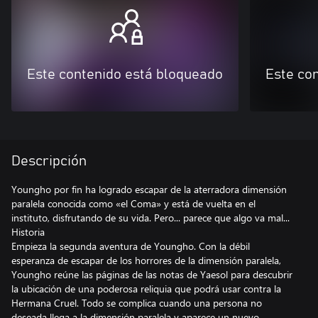
Este contenido está bloqueado
Este co
Descripción
Youngho por fin ha logrado escapar de la aterradora dimensión
paralela conocida como «el Coma» y está de vuelta en el
instituto, disfrutando de su vida. Pero... parece que algo va mal...
Historia
Empieza la segunda aventura de Youngho. Con la débil
esperanza de escapar de los horrores de la dimensión paralela,
Youngho reúne las páginas de las notas de Yaesol para descubrir
la ubicación de una poderosa reliquia que podrá usar contra la
Hermana Cruel. Todo se complica cuando una persona no
deseada llega a la dimensión paralela y aparece un nuevo