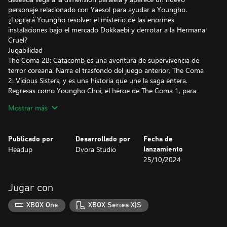
personaje relacionado con Yaesol para ayudar a Youngho.
¿Logrará Youngho resolver el misterio de las enormes
instalaciones bajo el mercado Dokkaebi y derrotar a la Hermana
Cruel?
Jugabilidad
The Coma 2B: Catacomb es una aventura de supervivencia de
terror coreana. Narra el trasfondo del juego anterior, The Coma
2: Vicious Sisters, y es una historia que une la saga entera.
Regresas como Youngho Choi, el héroe de The Coma 1, para
volver a adentrarte en la aterradora dimensión paralela. ¿Qué
Mostrar más
ocurrió entre The Coma 1 y The Coma 2? La respuesta la hallarás
en esta aventura.
Publicado por
Desarrollado por
Fecha de
Sumérgete en el distrito distorsionado de Sehwa a la vez que
Headup
Dvora Studio
lanzamiento
conoces a un carismático elenco de personajes, resuelves
25/10/2024
rompecabezas, descubres pistas y luchas contra una psicópata
despiadada para tratar de sobrevivir.
Jugar con
Correr linterna en mano te convierte en un blanco fácil. ¡Debes
aprender a equilibrar la urgencia de desentrañar el misterio y la
XBOX One
XBOX Series X|S
necesidad de sobrevivir!
Características