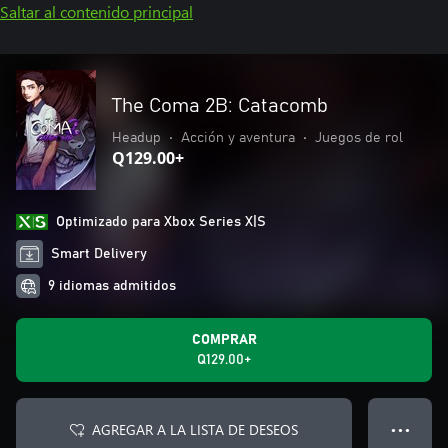
Saltar al contenido principal
The Coma 2B: Catacomb
Headup
•
Acción y aventura
•
Juegos de rol
Q129.00+
Optimizado para Xbox Series X|S
Smart Delivery
9 idiomas admitidos
COMPRAR
Q129.00+
AGREGAR A LA LISTA DE DESEOS
● ● ●