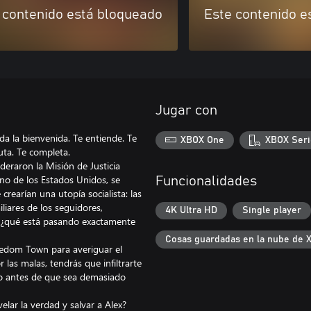
 contenido está bloqueado
Este contenido e
Jugar con
da la bienvenida. Te entiende. Te
XBOX One
XBOX Seri
uta. Te completa.
ideraron la Misión de Justicia
rno de los Estados Unidos, se
Funcionalidades
rearían una utopía socialista: las
liares de los seguidores,
4K Ultra HD
Single player
 ¿qué está pasando exactamente
Cosas guardadas en la nube de 
eedom Town para averiguar el
 las malas, tendrás que infiltrarte
ino antes de que sea demasiado
lar la verdad y salvar a Alex?