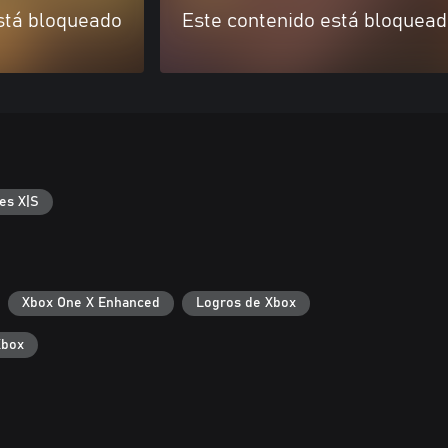
stá bloqueado
Este contenido está bloquea
es X|S
Xbox One X Enhanced
Logros de Xbox
Xbox