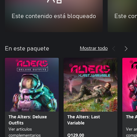
Este contenido está bloqueado
Este co
Mostrar todo
En este paquete
The Alters: Deluxe
The Alters: Last
The A
Outfits
Variable
Ver artículos
Ver ar
complementarios
Q129.00
compl