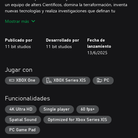
un equipo de alters Científicos, domina la terraformación, inventa
nuevas tecnologías y realiza investigaciones que definan tu
legado.
Mostrar más
The Alters: Deluxe Outfits
Tu viaje por un planeta desconocido e inhóspito puede ser más
Publicado por
Desarrollado por
Fecha de
colorido. Elige las versiones alternativas, con adornos plateados y
11 bit studios
11 bit studios
lanzamiento
dorados del uniforme y el traje espacial del personaje principal
13/6/2025
para tus alters y dales un toque más futurista.
The Alters: Original Soundtrack
Jugar con
Emprende una expedición espacial llena de sonidos misteriosos y
preguntas personales muy profundas. En The Alters, el laureado
XBOX One
XBOX Series X|S
PC
compositor Piotr Musiał une fuerzas con 11 bit studios para crear
una banda sonora (en formatos MP3 y WAV) que te
sobrecogerá.
Funcionalidades
4K Ultra HD
Single player
60 fps+
Spatial Sound
Optimized for Xbox Series X|S
PC Game Pad