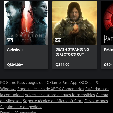
Aphelion
DEATH STRANDING
Patho
DIRECTOR'S CUT
Q304.00+
Q344.00
Q304
PC Game Pass
Juegos de PC Game Pass
App XBOX en PC
Windows
Soporte técnico de XBOX
Comentarios
Estándares de
la comunidad
Advertencia sobre ataques fotosensibles
Cuenta
de Microsoft
Soporte técnico de Microsoft Store
Devoluciones
Seguimiento de pedidos
Español (Guatemala)