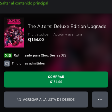
Saltar al contenido principal
The Alters: Deluxe Edition Upgrade
11 bit studios
•
Acción y aventura
Q154.00
Optimizado para Xbox Series X|S
11 idiomas admitidos
COMPRAR
Q154.00
AGREGAR A LA LISTA DE DESEOS
● ● ●