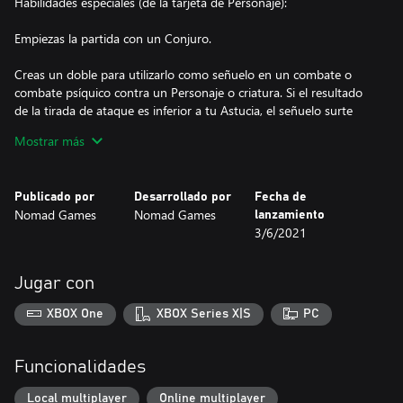
Habilidades especiales (de la tarjeta de Personaje):
Empiezas la partida con un Conjuro.
Creas un doble para utilizarlo como señuelo en un combate o
combate psíquico contra un Personaje o criatura. Si el resultado
de la tirada de ataque es inferior a tu Astucia, el señuelo surte
efecto y tu rival no puede agregar su tirada de ataque a su
Mostrar más
puntuación de ataque.
Cuando te encuentres con un Evento o Extraño relacionado con
Publicado por
Desarrollado por
Fecha de
el Alineamiento, puedes oscurecer tu propio Alineamiento. Lanza
Nomad Games
Nomad Games
lanzamiento
1 dado:
3/6/2021
1-3) No surte efecto.
4-6) Puedes elegir el Alineamiento que desees para encontrarte
con la carta, aunque tu verdadero Alineamiento no cambiará.
Jugar con
XBOX One
XBOX Series X|S
PC
Funcionalidades
Local multiplayer
Online multiplayer