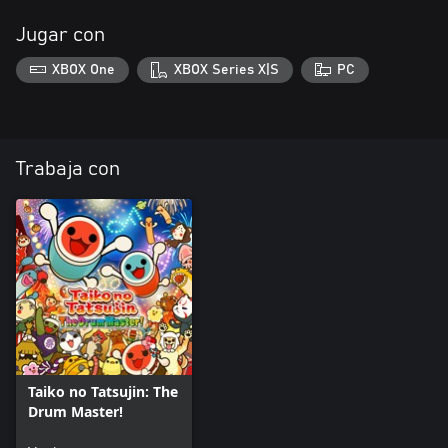
Jugar con
XBOX One
XBOX Series X|S
PC
Trabaja con
Taiko no Tatsujin: The
Drum Master!