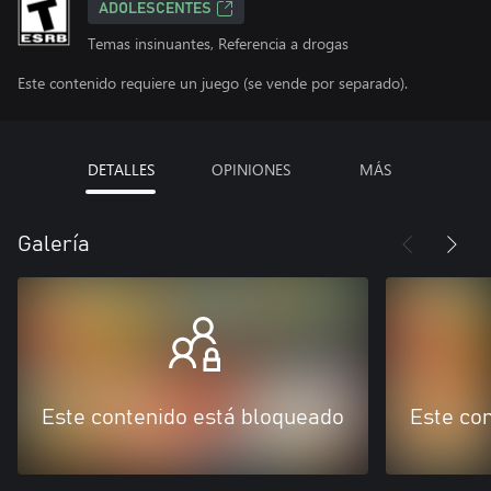
ADOLESCENTES
Temas insinuantes, Referencia a drogas
Este contenido requiere un juego (se vende por separado).
DETALLES
OPINIONES
MÁS
Galería
Este contenido está bloqueado
Este co