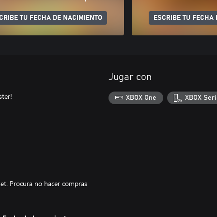
CRIBE TU FECHA DE NACIMIENTO
ESCRIBE TU FECHA 
Jugar con
ter!
XBOX One
XBOX Seri
set. Procura no hacer compras