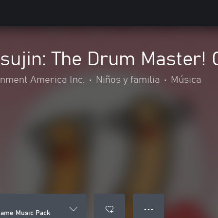
tsujin: The Drum Master
nment America Inc.
•
Niños y familia
•
Música
● ● ●
 Game Music Pack