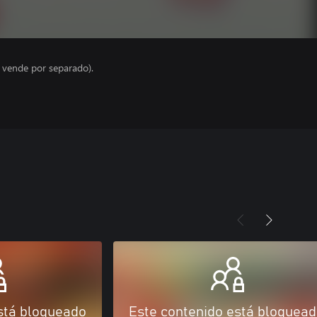
e vende por separado).
stá bloqueado
Este contenido está bloquea