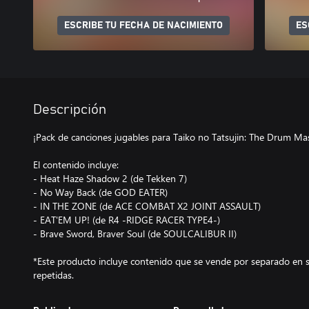
ESCRIBE TU FECHA DE NACIMIENTO
ES
Descripción
¡Pack de canciones jugables para Taiko no Tatsujin: The Drum Mas
El contenido incluye:
- Heat Haze Shadow 2 (de Tekken 7)
- No Way Back (de GOD EATER)
- IN THE ZONE (de ACE COMBAT X2 JOINT ASSAULT)
- EAT'EM UP! (de R4 -RIDGE RACER TYPE4-)
- Brave Sword, Braver Soul (de SOULCALIBUR II)
*Este producto incluye contenido que se vende por separado en 
repetidas.