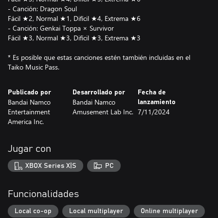
- Canción: Dragon Soul
Fácil ★2, Normal ★1, Difícil ★4, Extrema ★6
- Canción: Genkai Toppa × Survivor
Fácil ★3, Normal ★3, Difícil ★3, Extrema ★3
* Es posible que estas canciones estén también incluidas en el
Taiko Music Pass.
Publicado por
Desarrollado por
Fecha de
Bandai Namco
Bandai Namco
lanzamiento
Entertainment
Amusement Lab Inc.
7/11/2024
America Inc.
Jugar con
XBOX Series X|S
PC
Funcionalidades
Local co-op
Local multiplayer
Online multiplayer