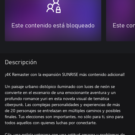
Este contenido está bloqueado
Este co
Descripción
¡4K Remaster con la expansión SUNRISE más contenido adicional!
Un paisaje urbano distópico iluminado con luces de neón se
convierte en el escenario de una emocionante aventura y un
profundo romance yuri en esta novela visual de temática
ciberpunk. Las complejas personalidades y experiencias de más
de 20 personajes se entrelazan en múltiples caminos y posibles
finales. Tus elecciones son importantes, no sólo para ti, sino para
todos aquellos con quienes luchas por conectarte.
Cila, una policía veterana con una actitud amarga y problemas de