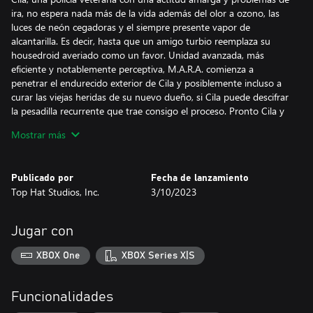
ira, no espera nada más de la vida además del olor a ozono, las
luces de neón cegadoras y el siempre presente vapor de
alcantarilla. Es decir, hasta que un amigo turbio reemplaza su
housedroid averiado como un favor. Unidad avanzada, más
eficiente y notablemente perceptiva, M.A.R.A. comienza a
penetrar el endurecido exterior de Cila y posiblemente incluso a
curar las viejas heridas de su nuevo dueño, si Cila puede descifrar
la pesadilla recurrente que trae consigo el proceso. Pronto Cila y
Mara forjan un vínculo único, aunque a veces incómodo.
Mostrar más
Sin que Cila lo sepa, justo cuando su vida comienza a encontrar
su nueva normalidad, el gigante tecnológico Velta Labs se entera
Publicado por
Fecha de lanzamiento
de la existencia de Mara y muestra un misterioso interés en el
Top Hat Studios, Inc.
3/10/2023
androide. Una guerra como nunca antes se está gestando en el
horizonte, sus jugadores están siendo seleccionados
silenciosamente y el destino de un androide puede marcar la
Jugar con
diferencia entre la paz, la guerra, el florecimiento de una nueva
religión o una singularidad tecnológica más allá de la
XBOX One
XBOX Series X|S
comprensión.
----
Funcionalidades