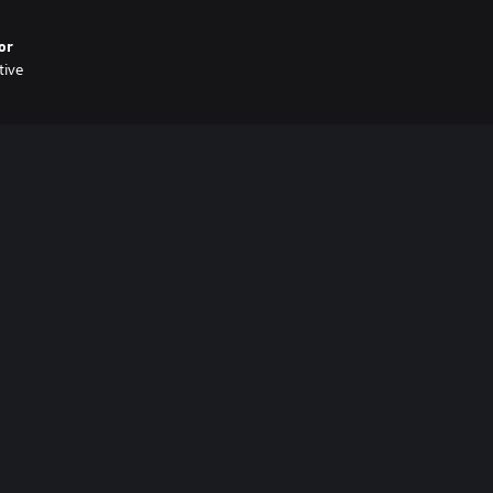
or
tive